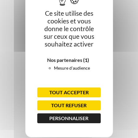
Ce site utilise des
cookies et vous
donne le contrôle
sur ceux que vous
souhaitez activer
Nos partenaires
(1)
Mesure d'audience
TOUT ACCEPTER
TOUT REFUSER
PERSONNALISER