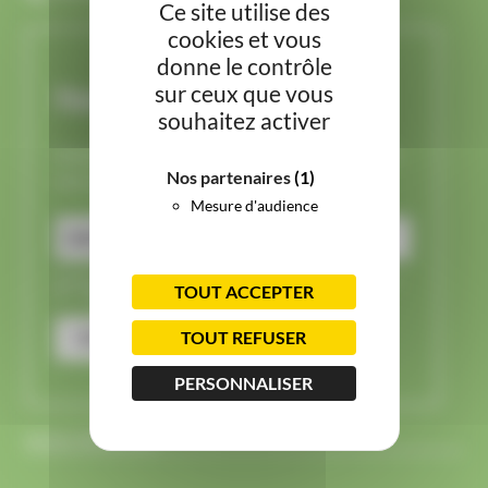
Ce site utilise des
cookies et vous
donne le contrôle
sur ceux que vous
Newsletter
souhaitez activer
Inscrivez-vous à notre newsletter pour suivre
Nos partenaires
(1)
nos actualités.
Mesure d'audience
Veuillez renseigner votre adresse email pour vous inscrire.
TOUT ACCEPTER
Ex. :
abc@xyz.com
TOUT REFUSER
S'INSCRIRE
PERSONNALISER
NOUS TROUVER