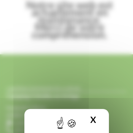
Notre site web est
actuellement en
maintenance.
Merci de votre
compréhension.
CAMPING DOMAINE DE LA BESSE
Camping 4 étoiles en Ariège
Ferme de la Besse
09500 CAMON (Ariège, Occitanie)
X
MASQUER
contact@camping-labesse.com
05 61 68 84 63