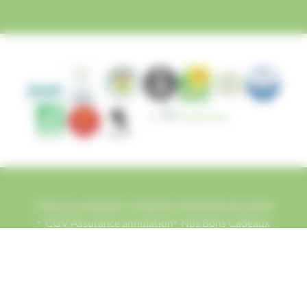
Plan du camping
Conditions Générales de ventes
CGV Assurance annulation
Nos Bons Cadeaux
CGV Location de salle
Programme de Fidélité
Consignes de départs