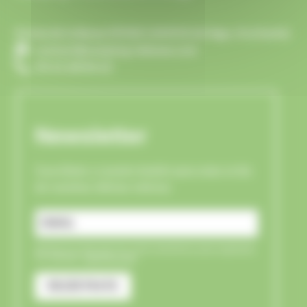
Ferme de la Besse 09500 CAMON (Ariège, Occitanie)
contact@camping-labesse.com
05 61 68 84 63
Newsletter
Suscríbete a nuestro boletín para estar al día
de nuestras últimas noticias.
Introduce tu dirección de correo electrónico para registrarte.
Por ejemplo:
abc@xyz.com
REGÍSTRATE