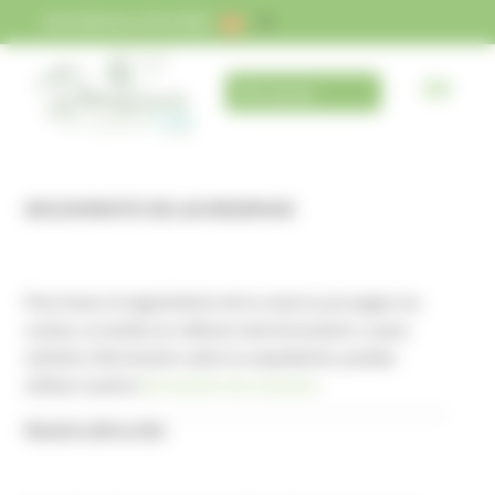
Panel de gestión de cookies
INFORMACIÓN PRÁCTICA
Mi cuenta
SEGUIMIENTO DE LAS RESERVAS
Para hacer el seguimiento de tu reserva y/o pagar tus
cuotas, no dudes en rellenar este formulario, o para
solicitar información sobre tu expediente, puedes
utilizar nuestro
formulario de contacto
.
Nuestra dirección