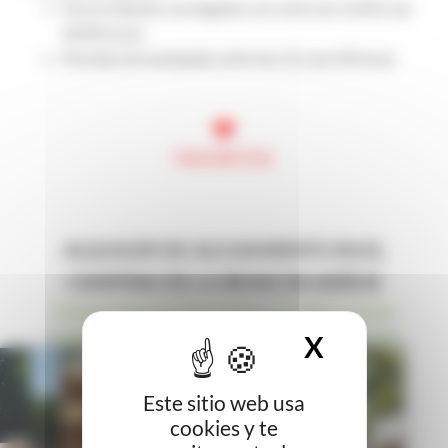
Para el alquiler, las llegadas son entre las 16.00 y las
20.00 horas.
Parcelas de acampada, entre las 12 y las 20 horas
FAVORITOS
ALQUILER DE ALOJAMIENTO EN EL
CAMPING DE LA BESSE EN ARIÈGE
Chalets
Casas móviles
Cabañas privadas en el spa
Cabañas de lona
Parcelas para tiendas o caravanas
X
OCULTAR
Este sitio web usa
cookies y te