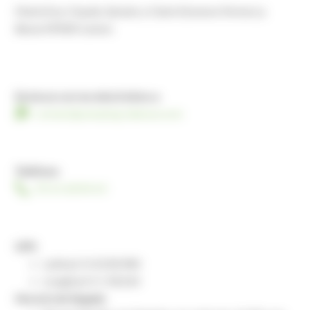
Marie Eve, Claude, Sylvain y Claire Dumons Ferme La
Besse 09500 Camon
Envía un correo electrónico a
contact@camping-labesse.com
Teléfono
05 61 68 84 63
GPS
Latitud: N 43 00.984
Longitud: E 1 58,565
Horario de llegada