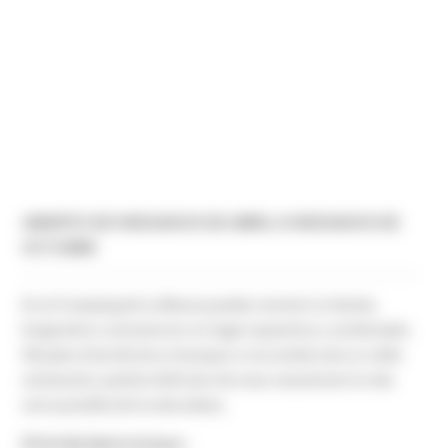
ABIERTO DE MEDIADOS DE ABRIL A MEDIADOS DE
OCTUBRE
En el Camping de La Besse puedes montar tu tienda,
furgoneta o caravana en un lugar espacioso y sombreado.
Situado al borde de un bosque o a la sombra de un roble
centenario, podrás disfrutar de unas vacaciones lo más
cerca posible de la naturaleza.
El forfait diario incluye :