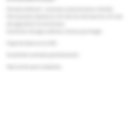
Parcela (vehículo + caravana, autocaravana o tienda)
Pernoctación (desde las 14 h del 1er día hasta las 12 h del
día siguiente) Uso de duchas
Suministro de agua caliente, incluso para fregar.
Papel de baño en los WC.
Se admiten animales gratuitamente.
Sala común para campistas
Neveras puestas a disposición de los campistas.
Acceso al río y a su pequeña playa a través de un camino
privado.
Río de primera categoría, muy agradable para pescar. Lac
de Montbel 600 ha a 2 km.