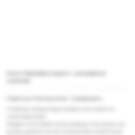
P.M.R. PYRENEEËN CHALETS - ONTWERP EN
COMFORT
Chalet voor 4 tot 6 personen - 2 slaapkamers
Combineer ontspanning en welzijn in een modern en
comfortabel chalet.
Gelegen in het midden van de camping, in de schaduw van
de eiken, geniet je van een ononderbroken uitzicht op de