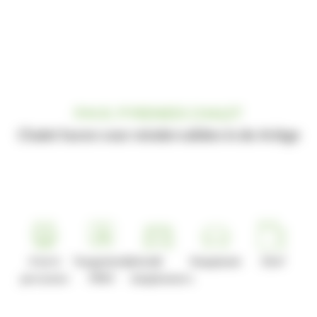
P.M.R. PYRENEES CHALET
Chalet huren voor mindervaliden in de Ariège
4 tot 6
Toegankelijkheid
2
Slaapbank
35m²
personen
PRM
slaapkamers