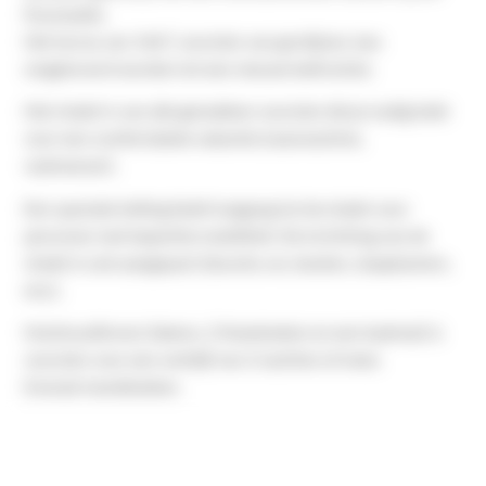
Pyreneeën.
Het terras van 14m², voorzien van gordijnen, kan
omgetoverd worden tot een nieuwe leefruimte.
Het chalet is van alle gemakken voorzien die je nodig hebt
voor een comfortabele vakantie (wasmachine,
vaatwasser).
Een speciale helling biedt toegang tot de chalet voor
personen met beperkte mobiliteit. De inrichting van de
chalet is ook aangepast (douche, wc, keuken, slaapkamers,
enz.).
Huishoudlinnen (lakens, 2 theedoeken en een badmat) is
voorzien voor een verblijf van 2 nachten of meer.
Evenals handdoeken.
Huisdieren zijn gratis welkom.